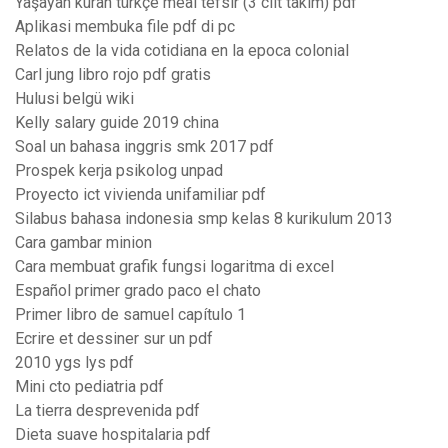
Yaşayan kuran türkçe meal tefsir (3 cilt takım) pdf
Aplikasi membuka file pdf di pc
Relatos de la vida cotidiana en la epoca colonial
Carl jung libro rojo pdf gratis
Hulusi belgü wiki
Kelly salary guide 2019 china
Soal un bahasa inggris smk 2017 pdf
Prospek kerja psikolog unpad
Proyecto ict vivienda unifamiliar pdf
Silabus bahasa indonesia smp kelas 8 kurikulum 2013
Cara gambar minion
Cara membuat grafik fungsi logaritma di excel
Español primer grado paco el chato
Primer libro de samuel capítulo 1
Ecrire et dessiner sur un pdf
2010 ygs lys pdf
Mini cto pediatria pdf
La tierra desprevenida pdf
Dieta suave hospitalaria pdf