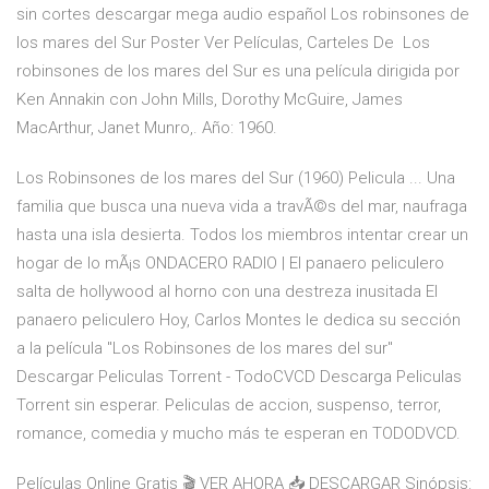
sin cortes descargar mega audio español Los robinsones de
los mares del Sur Poster Ver Películas, Carteles De Los
robinsones de los mares del Sur es una película dirigida por
Ken Annakin con John Mills, Dorothy McGuire, James
MacArthur, Janet Munro,. Año: 1960.
Los Robinsones de los mares del Sur (1960) Pelicula ... Una
familia que busca una nueva vida a travÃ©s del mar, naufraga
hasta una isla desierta. Todos los miembros intentar crear un
hogar de lo mÃ¡s ONDACERO RADIO | El panaero peliculero
salta de hollywood al horno con una destreza inusitada El
panaero peliculero Hoy, Carlos Montes le dedica su sección
a la película "Los Robinsones de los mares del sur"
Descargar Peliculas Torrent - TodoCVCD Descarga Peliculas
Torrent sin esperar. Peliculas de accion, suspenso, terror,
romance, comedia y mucho más te esperan en TODODVCD.
Películas Online Gratis 🎬 VER AHORA 📥 DESCARGAR Sinópsis: