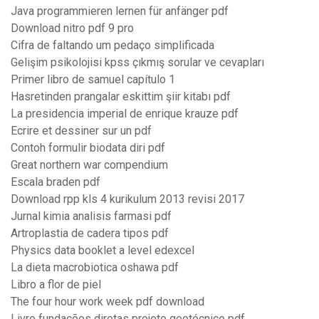
Java programmieren lernen für anfänger pdf
Download nitro pdf 9 pro
Cifra de faltando um pedaço simplificada
Gelişim psikolojisi kpss çıkmış sorular ve cevapları
Primer libro de samuel capítulo 1
Hasretinden prangalar eskittim şiir kitabı pdf
La presidencia imperial de enrique krauze pdf
Ecrire et dessiner sur un pdf
Contoh formulir biodata diri pdf
Great northern war compendium
Escala braden pdf
Download rpp kls 4 kurikulum 2013 revisi 2017
Jurnal kimia analisis farmasi pdf
Artroplastia de cadera tipos pdf
Physics data booklet a level edexcel
La dieta macrobiotica oshawa pdf
Libro a flor de piel
The four hour work week pdf download
Livro fundações diretas projeto geotécnico pdf