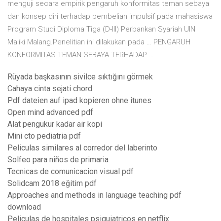
menguji secara empirik pengaruh konformitas teman sebaya
dan konsep diri terhadap pembelian impulsif pada mahasiswa
Program Studi Diploma Tiga (D-III) Perbankan Syariah UIN
Maliki Malang.Penelitian ini dilakukan pada … PENGARUH
KONFORMITAS TEMAN SEBAYA TERHADAP …
Rüyada başkasının sivilce sıktığını görmek
Cahaya cinta sejati chord
Pdf dateien auf ipad kopieren ohne itunes
Open mind advanced pdf
Alat pengukur kadar air kopi
Mini cto pediatria pdf
Peliculas similares al corredor del laberinto
Solfeo para niños de primaria
Tecnicas de comunicacion visual pdf
Solidcam 2018 eğitim pdf
Approaches and methods in language teaching pdf
download
Peliculas de hospitales psiquiatricos en netflix