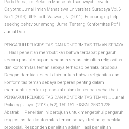
Pada Remaja di Sekolah Madrasah Tsanawiyah Irsyadul
Calyptra: Jurnal Ilmiah Mahasiswa Universitas Surabaya Vol.3
No.1 (2014) RIPSI.pdf. Vaswani, N. (2011). Encouraging help-
seeking behaviour among Jurnal Tentang Konformitas Pdf |
Jurnal Doc
PENGARUH RELIGIOSITAS DAN KONFORMITAS TEMAN SEBAYA
... Hasil penelitian membuktikan bahwa terdapat pengaruh
secara parsial maupun pengaruh secara simultan religiositas
dan konformitas teman sebaya terhadap perilaku prososial.
Dengan demikian, dapat disimpulkan bahwa religiositas dan
konformitas teman sebaya berperan penting dalam
membentuk perilaku prososial dalam kehidupan sehari-hari.
PENGARUH RELIGIOSITAS DAN KONFORMITAS TEMAN … Jurnal
Psikologi Ulayat (2019), 6(2), 150-161 e-ISSN: 2580-1228
Abstrak — Penelitian ini bertujuan untuk mengetahui pengaruh
religiositas dan konformitas teman sebaya terhadap perilaku
prososial. Responden penelitian adalah Hasil penelitian