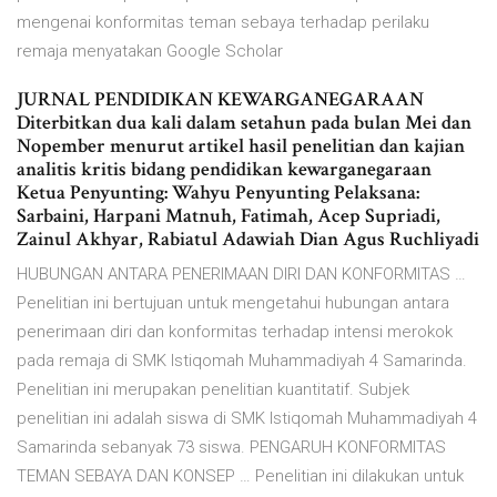
mengenai konformitas teman sebaya terhadap perilaku
remaja menyatakan Google Scholar
JURNAL PENDIDIKAN KEWARGANEGARAAN
Diterbitkan dua kali dalam setahun pada bulan Mei dan
Nopember menurut artikel hasil penelitian dan kajian
analitis kritis bidang pendidikan kewarganegaraan
Ketua Penyunting: Wahyu Penyunting Pelaksana:
Sarbaini, Harpani Matnuh, Fatimah, Acep Supriadi,
Zainul Akhyar, Rabiatul Adawiah Dian Agus Ruchliyadi
HUBUNGAN ANTARA PENERIMAAN DIRI DAN KONFORMITAS …
Penelitian ini bertujuan untuk mengetahui hubungan antara
penerimaan diri dan konformitas terhadap intensi merokok
pada remaja di SMK Istiqomah Muhammadiyah 4 Samarinda.
Penelitian ini merupakan penelitian kuantitatif. Subjek
penelitian ini adalah siswa di SMK Istiqomah Muhammadiyah 4
Samarinda sebanyak 73 siswa. PENGARUH KONFORMITAS
TEMAN SEBAYA DAN KONSEP … Penelitian ini dilakukan untuk