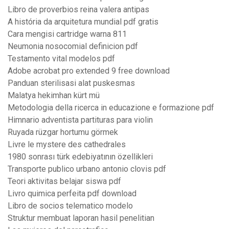
Libro de proverbios reina valera antipas
A história da arquitetura mundial pdf gratis
Cara mengisi cartridge warna 811
Neumonia nosocomial definicion pdf
Testamento vital modelos pdf
Adobe acrobat pro extended 9 free download
Panduan sterilisasi alat puskesmas
Malatya hekimhan kürt mü
Metodologia della ricerca in educazione e formazione pdf
Himnario adventista partituras para violin
Ruyada rüzgar hortumu görmek
Livre le mystere des cathedrales
1980 sonrası türk edebiyatının özellikleri
Transporte publico urbano antonio clovis pdf
Teori aktivitas belajar siswa pdf
Livro quimica perfeita pdf download
Libro de socios telematico modelo
Struktur membuat laporan hasil penelitian